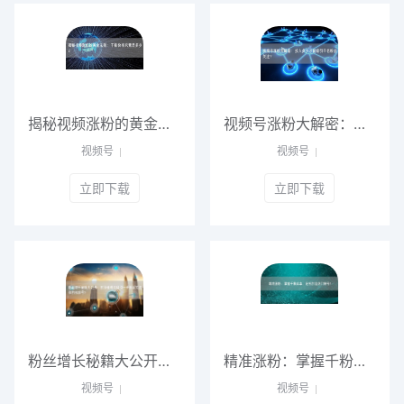
揭秘视频涨粉的黄金法则：千粉价格究竟是多少？
视频号涨粉大解密：投入多少才能吸引千名粉丝关注？
视频号
视频号
立即下载
立即下载
粉丝增长秘籍大公开：如何低成本吸引一千粉丝关注你的视频号？
精准涨粉：掌握千粉成本，轻松打造热门账号！
视频号
视频号