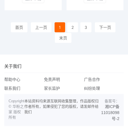
首页
上一页
1
2
3
下一页
末页
关于我们
帮助中心
免责声明
广告合作
联系我们
家长监护
纠纷处理
Copyright
本站资料均来源互联网收集整理，作品版权归
备案号：
© 华粉之
作者所有，如果侵犯了您的版权，请发邮件给
湘ICP备
家 版权
我们
11018098
所有
号-2