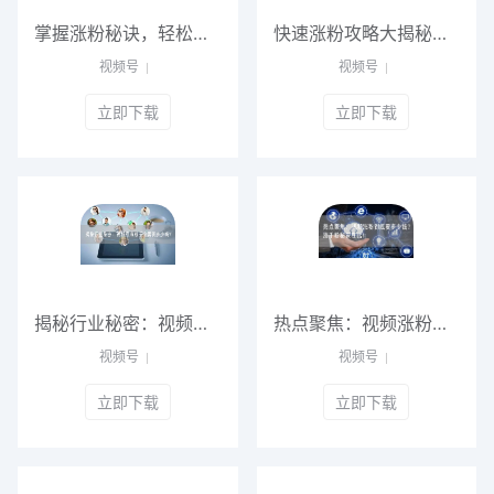
掌握涨粉秘诀，轻松上热门！千个粉丝价格揭秘。
快速涨粉攻略大揭秘！如何低成本吸引一千粉丝？
视频号
视频号
立即下载
立即下载
揭秘行业秘密：视频号涨粉千个需要多少钱？
热点聚焦：视频涨粉到底要多少钱？涨千粉秘诀在此！
视频号
视频号
立即下载
立即下载