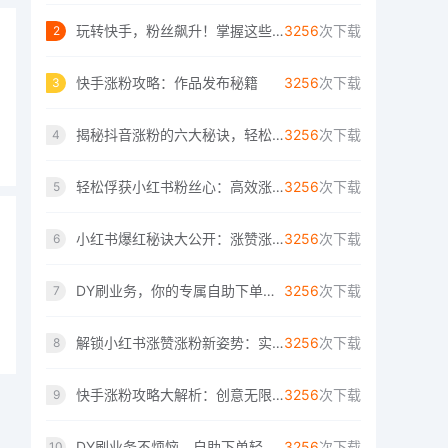
玩转快手，粉丝飙升！掌握这些技巧让你轻松
3256
次下载
2
快手涨粉攻略：作品发布秘籍
3256
次下载
3
揭秘抖音涨粉的六大秘诀，轻松成为网红！
3256
次下载
4
轻松俘获小红书粉丝心：高效涨赞涨粉指南
3256
次下载
5
小红书爆红秘诀大公开：涨赞涨粉两不误的技
3256
次下载
6
DY刷业务，你的专属自助下单解决方案
3256
次下载
7
解锁小红书涨赞涨粉新姿势：实用技巧大解析
3256
次下载
8
快手涨粉攻略大解析：创意无限，粉丝速来！
3256
次下载
9
DY刷业务不烦恼，自助下单轻松搞定。
3256
次下载
10