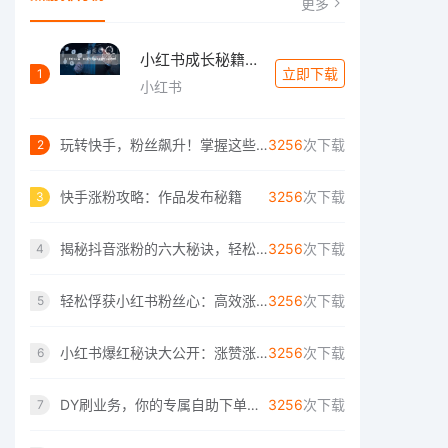
更多
小红书成长秘籍：如何轻松实现高效涨赞与精
立即下载
1
小红书
玩转快手，粉丝飙升！掌握这些技巧让你轻松
3256
次下载
2
快手涨粉攻略：作品发布秘籍
3256
次下载
3
揭秘抖音涨粉的六大秘诀，轻松成为网红！
3256
次下载
4
轻松俘获小红书粉丝心：高效涨赞涨粉指南
3256
次下载
5
小红书爆红秘诀大公开：涨赞涨粉两不误的技
3256
次下载
6
DY刷业务，你的专属自助下单解决方案
3256
次下载
7