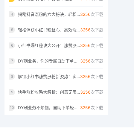
揭秘抖音涨粉的六大秘诀，轻松成为网红！
3256
次下载
4
轻松俘获小红书粉丝心：高效涨赞涨粉指南
3256
次下载
5
小红书爆红秘诀大公开：涨赞涨粉两不误的技
3256
次下载
6
DY刷业务，你的专属自助下单解决方案
3256
次下载
7
解锁小红书涨赞涨粉新姿势：实用技巧大解析
3256
次下载
8
快手涨粉攻略大解析：创意无限，粉丝速来！
3256
次下载
9
DY刷业务不烦恼，自助下单轻松搞定。
3256
次下载
10